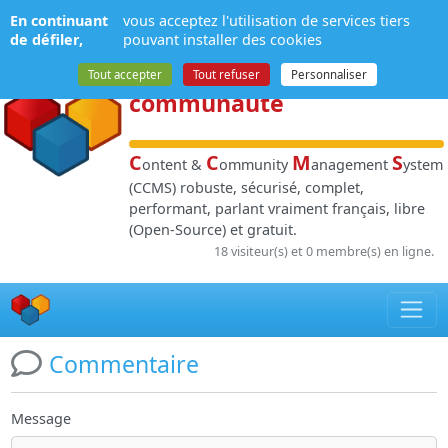
Panneau de gestion des cookies
En continuant
vous acceptez l'utilisation de services tiers
NPDS
:
Gestion de
de défiler,
pouvant installer des cookies
contenu
et de
Tout accepter
Tout refuser
Personnaliser
communauté
C
C
M
S
ontent &
ommunity
anagement
ystem
(CCMS) robuste, sécurisé, complet,
performant, parlant vraiment français, libre
(Open-Source) et gratuit.
18 visiteur(s) et 0 membre(s) en ligne.
Commentaire
Message