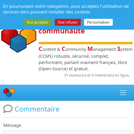
Panneau de gestion des cookies
En poursuivant votre navigation, vous acceptez l'utilisation de
NPDS
:
Gestion de
services tiers pouvant installer des cookies
contenu
et de
Tout accepter
Tout refuser
Personnaliser
communauté
C
C
M
S
ontent &
ommunity
anagement
ystem
(CCMS) robuste, sécurisé, complet,
performant, parlant vraiment français, libre
(Open-Source) et gratuit.
31 visiteur(s) et 0 membre(s) en ligne.
Commentaire
Message