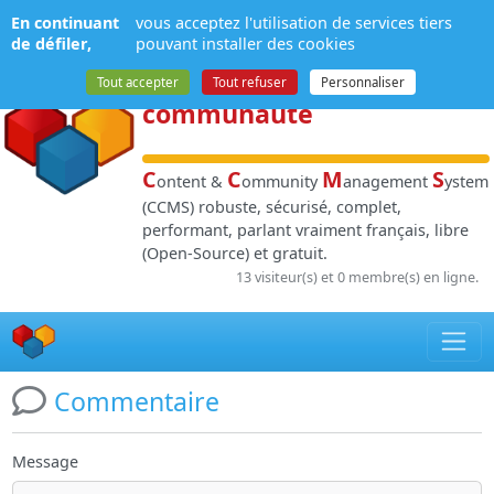
Panneau de gestion des cookies
En continuant
vous acceptez l'utilisation de services tiers
NPDS
:
Gestion de
de défiler,
pouvant installer des cookies
contenu
et de
Tout accepter
Tout refuser
Personnaliser
communauté
C
C
M
S
ontent &
ommunity
anagement
ystem
(CCMS) robuste, sécurisé, complet,
performant, parlant vraiment français, libre
(Open-Source) et gratuit.
13 visiteur(s) et 0 membre(s) en ligne.
Commentaire
Message