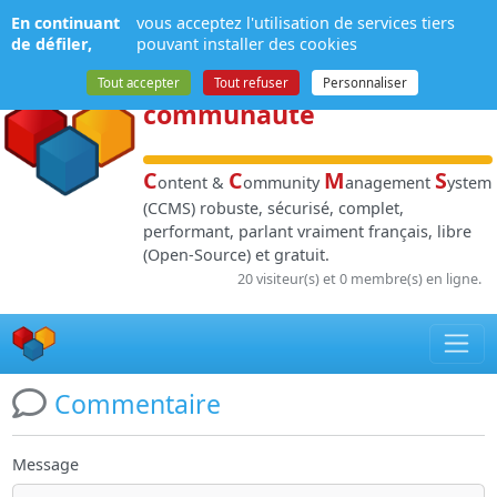
Panneau de gestion des cookies
En continuant
vous acceptez l'utilisation de services tiers
NPDS
:
Gestion de
de défiler,
pouvant installer des cookies
contenu
et de
Tout accepter
Tout refuser
Personnaliser
communauté
C
C
M
S
ontent &
ommunity
anagement
ystem
(CCMS) robuste, sécurisé, complet,
performant, parlant vraiment français, libre
(Open-Source) et gratuit.
20 visiteur(s) et 0 membre(s) en ligne.
Commentaire
Message