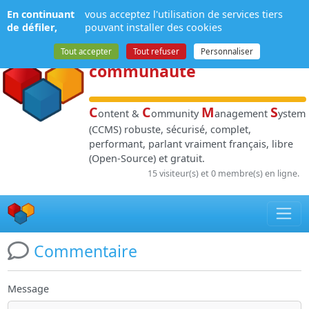
Panneau de gestion des cookies
En continuant
vous acceptez l'utilisation de services tiers
NPDS
:
Gestion de
de défiler,
pouvant installer des cookies
contenu
et de
Tout accepter
Tout refuser
Personnaliser
communauté
C
C
M
S
ontent &
ommunity
anagement
ystem
(CCMS) robuste, sécurisé, complet,
performant, parlant vraiment français, libre
(Open-Source) et gratuit.
15 visiteur(s) et 0 membre(s) en ligne.
Commentaire
Message