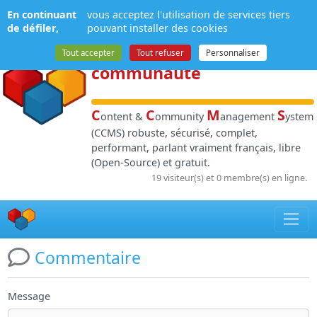
Panneau de gestion des cookies
En continuant
vous acceptez l'utilisation de services tiers
NPDS
:
Gestion de
de défiler,
pouvant installer des cookies
contenu
et de
Tout accepter
Tout refuser
Personnaliser
communauté
C
C
M
S
ontent &
ommunity
anagement
ystem
(CCMS) robuste, sécurisé, complet,
performant, parlant vraiment français, libre
(Open-Source) et gratuit.
19 visiteur(s) et 0 membre(s) en ligne.
Commentaire
Message