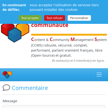
Panneau de gestion des cookies
En continuant
vous acceptez l'utilisation de services tiers
NPDS
:
Gestion de
de défiler,
pouvant installer des cookies
contenu
et de
Tout accepter
Tout refuser
Personnaliser
communauté
C
C
M
S
ontent &
ommunity
anagement
ystem
(CCMS) robuste, sécurisé, complet,
performant, parlant vraiment français, libre
(Open-Source) et gratuit.
36 visiteur(s) et 0 membre(s) en ligne.
Commentaire
Message