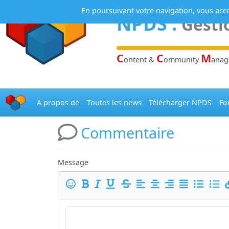
Panneau de gestion des cookies
En poursuivant votre navigation, vous accep
NPDS
:
Gesti
C
C
M
ontent &
ommunity
ana
A propos de
Toutes les news
Télécharger NPDS
Fo
Commentaire
Message