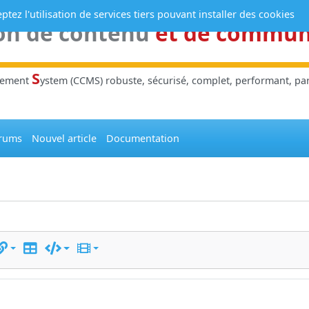
tez l'utilisation de services tiers pouvant installer des cookies
on de contenu
et de commu
S
gement
ystem (CCMS) robuste, sécurisé, complet, performant, parl
rums
Nouvel article
Documentation