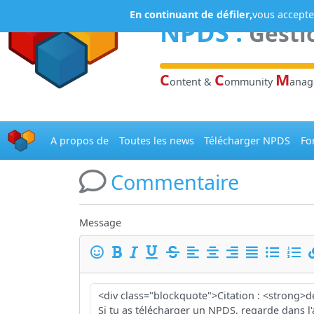
Panneau de gestion des cookies
En continuant de défiler,
vous acceptez
NPDS
:
Gesti
C
C
M
ontent &
ommunity
ana
A propos de
Toutes les news
Télécharger NPDS
Fo
Commentaire
Message