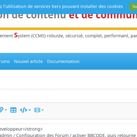
 l'utilisation de services tiers pouvant installer des cookies
To
on de contenu
et de commu
S
gement
ystem (CCMS) robuste, sécurisé, complet, performant, parl
rums
Nouvel article
Documentation