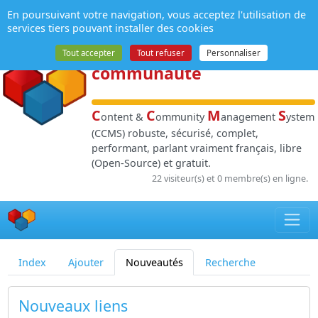
Panneau de gestion des cookies
En poursuivant votre navigation, vous acceptez l'utilisation de
NPDS
:
Gestion de
services tiers pouvant installer des cookies
contenu
et de
Tout accepter
Tout refuser
Personnaliser
communauté
C
C
M
S
ontent &
ommunity
anagement
ystem
(CCMS) robuste, sécurisé, complet,
performant, parlant vraiment français, libre
(Open-Source) et gratuit.
22 visiteur(s) et 0 membre(s) en ligne.
Index
Ajouter
Nouveautés
Recherche
Nouveaux liens