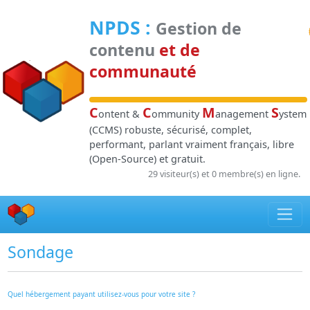
Panneau de gestion des cookies
NPDS
:
Gestion de
contenu
et de
communauté
C
C
M
S
ontent &
ommunity
anagement
ystem
(CCMS) robuste, sécurisé, complet,
performant, parlant vraiment français, libre
(Open-Source) et gratuit.
29 visiteur(s) et 0 membre(s) en ligne.
Sondage
Quel hébergement payant utilisez-vous pour votre site ?