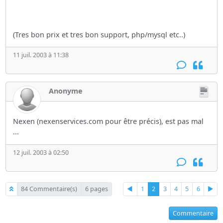
(Tres bon prix et tres bon support, php/mysql etc..)
11 juil. 2003 à 11:38
Anonyme
Nexen (nexenservices.com pour être précis), est pas mal
...
12 juil. 2003 à 02:50
84 Commentaire(s)
6 pages
◄
1
2
3
4
5
6
►
Commentaire