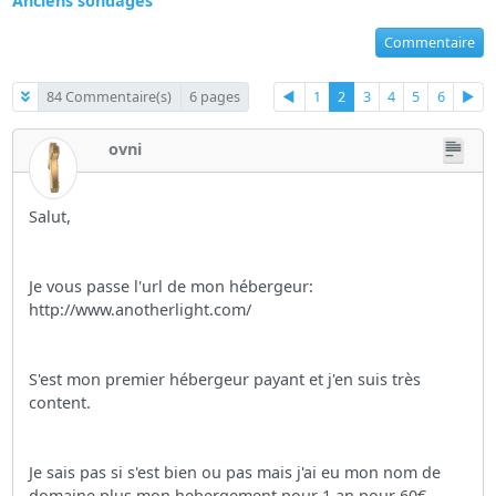
Anciens sondages
Commentaire
84 Commentaire(s)
6 pages
◄
1
2
3
4
5
6
►
ovni
Salut,
Je vous passe l'url de mon hébergeur:
http://www.anotherlight.com/
S'est mon premier hébergeur payant et j'en suis très
content.
Je sais pas si s'est bien ou pas mais j'ai eu mon nom de
domaine plus mon hebergement pour 1 an pour 60€.