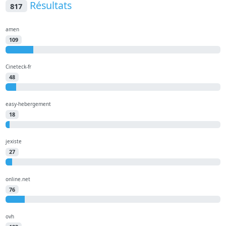
Résultats
817
amen
109
Cineteck-fr
48
easy-hebergement
18
jexiste
27
online.net
76
ovh