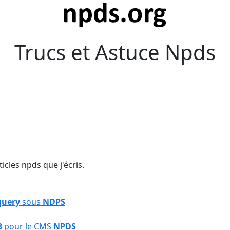
Trucs et Astuce Npds
ticles npds que j'écris.
query
sous
NDPS
3
pour le CMS
NPDS