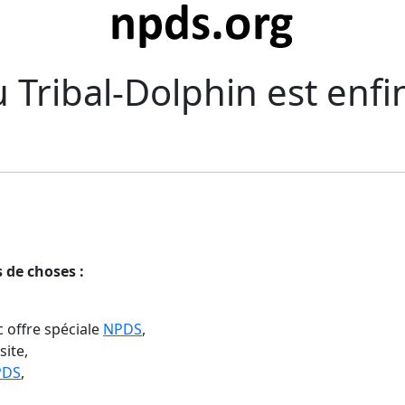
u Tribal-Dolphin est enfi
 de choses :
 offre spéciale
NPDS
,
site,
PDS
,