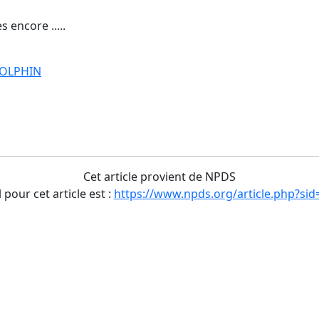
s encore .....
DOLPHIN
Cet article provient de NPDS
l pour cet article est :
https://www.npds.org/article.php?sid