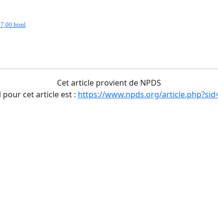
17,00.html
Cet article provient de NPDS
l pour cet article est :
https://www.npds.org/article.php?sid