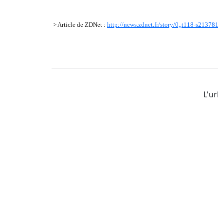
> Article de ZDNet :
http://news.zdnet.fr/story/0,,t118-s21378
L'ur