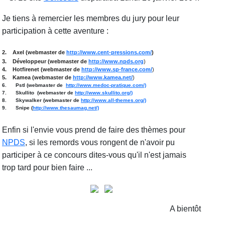
Je tiens à remercier les membres du jury pour leur
participation à cette aventure :
2.
Axel (webmaster de
http://www.cent-pressions.com/
)
3.
Développeur (webmaster de
http://www.npds.org
)
4.
Hotfirenet (webmaster de
http://www.sp-france.com/
)
5.
Kamea (webmaster de
http://www.kamea.net/
)
6. Pstl (webmaster de
http://www.medoc-pratique.com/)
7. Skullito (webmaster de
http://www.skullito.org/)
8. Skywalker (webmaster de
http://www.all-themes.org/)
9. Snipe (
http://www.thesaumag.net/)
Enfin si l'envie vous prend de faire des thèmes pour
NPDS
, si les remords vous rongent de n'avoir pu
participer à ce concours dites-vous qu'il n'est jamais
trop tard pour bien faire ...
A bientôt