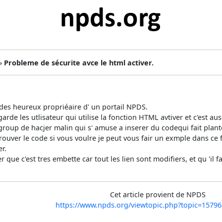
 »
Probleme de sécurite avce le html activer.
n des heureux propriéaire d' un portail NPDS.
arde les utlisateur qui utilise la fonction HTML avtiver et c'est aus
n group de hacjer malin qui s' amuse a inserer du codequi fait plant
retrouver le code si vous voulre je peut vous fair un exmple dans ce 
er.
er que c'est tres embette car tout les lien sont modifiers, et qu 'il 
i
Cet article provient de NPDS
https://www.npds.org/viewtopic.php?topic=157