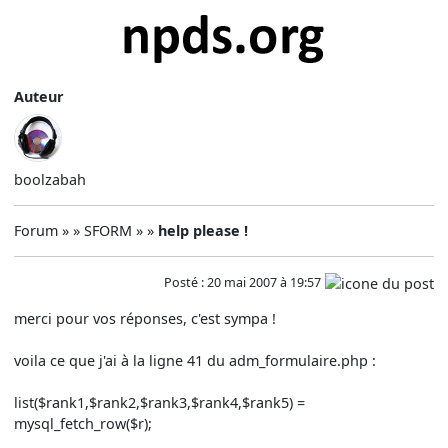
Auteur
boolzabah
Forum » » SFORM » »
help please !
Posté : 20 mai 2007 à 19:57
merci pour vos réponses, c'est sympa !
voila ce que j'ai à la ligne 41 du adm_formulaire.php :
list($rank1,$rank2,$rank3,$rank4,$rank5) =
mysql_fetch_row($r);