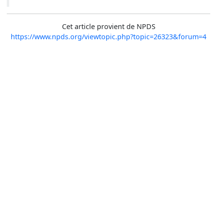
Cet article provient de NPDS
https://www.npds.org/viewtopic.php?topic=26323&forum=4