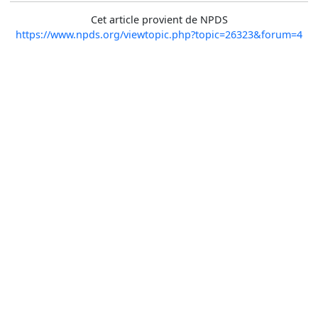
Cet article provient de NPDS
https://www.npds.org/viewtopic.php?topic=26323&forum=4