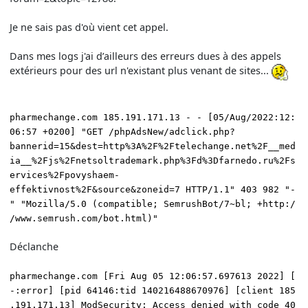
Je ne sais pas d'où vient cet appel.
Dans mes logs j'ai d’ailleurs des erreurs dues à des appels
extérieurs pour des url n'existant plus venant de sites...
pharmechange.com 185.191.171.13 - - [05/Aug/2022:12:
06:57 +0200] "GET /phpAdsNew/adclick.php?
bannerid=15&dest=http%3A%2F%2Ftelechange.net%2F__med
ia__%2Fjs%2Fnetsoltrademark.php%3Fd%3Dfarnedo.ru%2Fs
ervices%2Fpovyshaem-
effektivnost%2F&source&zoneid=7 HTTP/1.1" 403 982 "-
" "Mozilla/5.0 (compatible; SemrushBot/7~bl; +http:/
/www.semrush.com/bot.html)"
Déclanche
pharmechange.com [Fri Aug 05 12:06:57.697613 2022] [
-:error] [pid 64146:tid 140216488670976] [client 185
.191.171.13] ModSecurity: Access denied with code 40