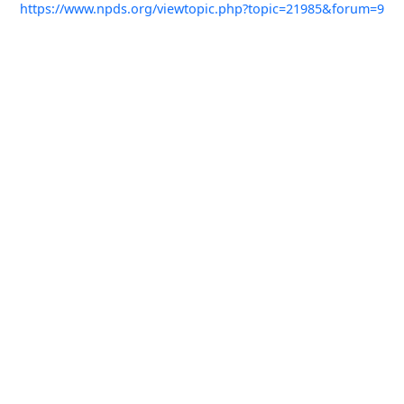
https://www.npds.org/viewtopic.php?topic=21985&forum=9