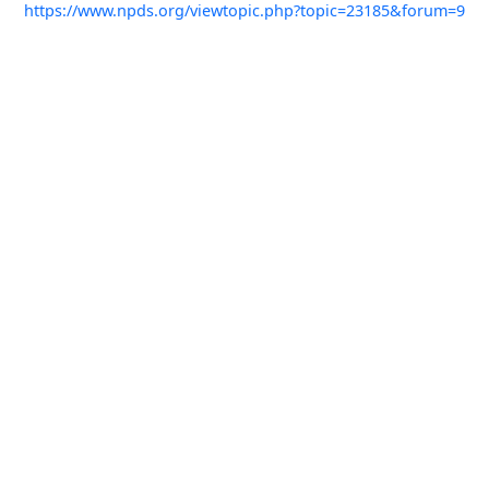
https://www.npds.org/viewtopic.php?topic=23185&forum=9