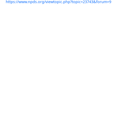
https://www.npds.org/viewtopic.php?topic=23743&forum=9