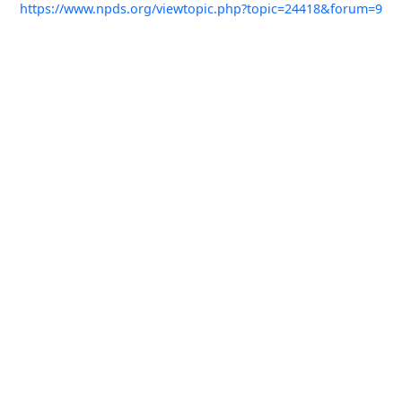
https://www.npds.org/viewtopic.php?topic=24418&forum=9