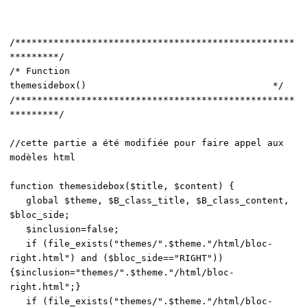
/***************************************************
*********/
/* Function
themesidebox() */
/***************************************************
*********/
//cette partie a été modifiée pour faire appel aux
modèles html
function themesidebox($title, $content) {
global $theme, $B_class_title, $B_class_content,
$bloc_side;
$inclusion=false;
if (file_exists("themes/".$theme."/html/bloc-
right.html") and ($bloc_side=="RIGHT"))
{$inclusion="themes/".$theme."/html/bloc-
right.html";}
if (file_exists("themes/".$theme."/html/bloc-