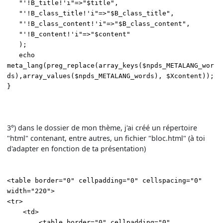
"'!B_title!'i"=>"$title",
"'!B_class_title!'i"=>"$B_class_title",
"'!B_class_content!'i"=>"$B_class_content",
"'!B_content!'i"=>"$content"
);
echo
meta_lang(preg_replace(array_keys($npds_METALANG_wor
ds),array_values($npds_METALANG_words), $Xcontent));
}
3°) dans le dossier de mon thème, j'ai créé un répertoire
"html" contenant, entre autres, un fichier "bloc.html" (à toi
d'adapter en fonction de ta présentation)
<table border="0" cellpadding="0" cellspacing="0"
width="220">
<tr>
<td>
<table border="0" cellpadding="0"