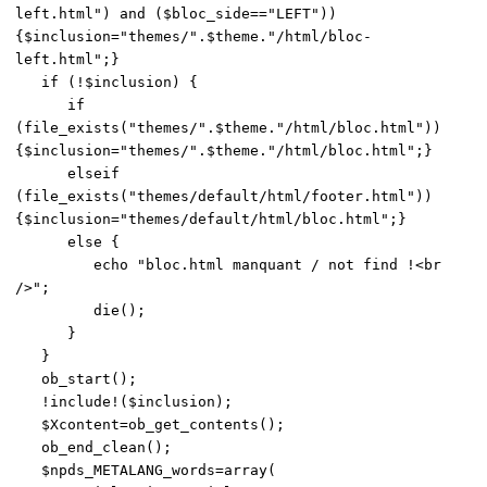
left.html") and ($bloc_side=="LEFT"))
{$inclusion="themes/".$theme."/html/bloc-
left.html";}
if (!$inclusion) {
if
(file_exists("themes/".$theme."/html/bloc.html"))
{$inclusion="themes/".$theme."/html/bloc.html";}
elseif
(file_exists("themes/default/html/footer.html"))
{$inclusion="themes/default/html/bloc.html";}
else {
echo "bloc.html manquant / not find !<br
/>";
die();
}
}
ob_start();
!include!($inclusion);
$Xcontent=ob_get_contents();
ob_end_clean();
$npds_METALANG_words=array(