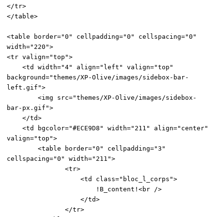
</tr>
</table>
<table border="0" cellpadding="0" cellspacing="0"
width="220">
<tr valign="top">
<td width="4" align="left" valign="top"
background="themes/XP-Olive/images/sidebox-bar-
left.gif">
<img src="themes/XP-Olive/images/sidebox-
bar-px.gif">
</td>
<td bgcolor="#ECE9D8" width="211" align="center"
valign="top">
<table border="0" cellpadding="3"
cellspacing="0" width="211">
<tr>
<td class="bloc_l_corps">
!B_content!<br />
</td>
</tr>