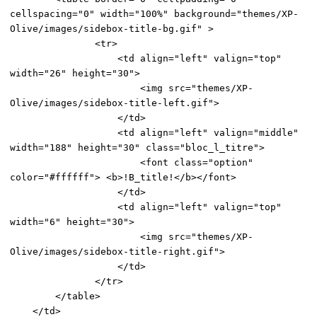
cellspacing="0" width="100%" background="themes/XP-
Olive/images/sidebox-title-bg.gif" >
<tr>
<td align="left" valign="top"
width="26" height="30">
<img src="themes/XP-
Olive/images/sidebox-title-left.gif">
</td>
<td align="left" valign="middle"
width="188" height="30" class="bloc_l_titre">
<font class="option"
color="#ffffff"> <b>!B_title!</b></font>
</td>
<td align="left" valign="top"
width="6" height="30">
<img src="themes/XP-
Olive/images/sidebox-title-right.gif">
</td>
</tr>
</table>
</td>