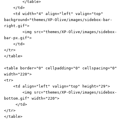
</table>
</td>
<td width="4" align="left" valign="top"
background="themes/XP-Olive/images/sidebox-bar-
right.gif">
<img src="themes/XP-Olive/images/sidebox-
bar-px.gif">
</td>
</tr>
</table>
<table border="0" cellpadding="0" cellspacing="0"
width="220">
<tr>
<td align="left" valign="top" height="29">
<img src="themes/XP-Olive/images/sidebox-
bottom.gif" width="220">
</td>
</tr>
</table>