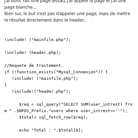
J'ai donc fait une page (essai), j'ai appelé la page et j'ai une
page blanche...
Bien sur, le but n'est pas d'appeler une page, mais de mettre
le résultat directement dans le header...
!include! ("mainfile.php");
!include! (header.php);
//Requete de traitement.
if (!function_exists("Mysql_Connexion")) {
!include! ("mainfile.php");
}
!include!("header.php");
$req = sql_query("SELECT SUM(user_intrest) fro
m " .$NPDS_Prefix."users where user_intrest<>''");
$total= sql_fetch_row($req);
echo "Total : ".$total[0];