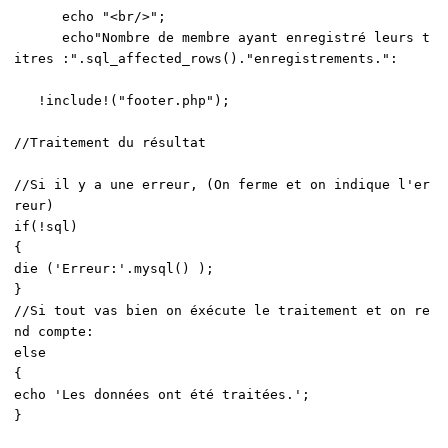
echo "<br/>";
echo"Nombre de membre ayant enregistré leurs t
itres :".sql_affected_rows()."enregistrements.":
!include!("footer.php");
//Traitement du résultat
//Si il y a une erreur, (On ferme et on indique l'er
reur)
if(!sql)
{
die ('Erreur:'.mysql() );
}
//Si tout vas bien on éxécute le traitement et on re
nd compte:
else
{
echo 'Les données ont été traitées.';
}