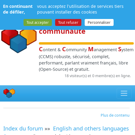
Panneau de gestion des cookies
En continuant
vous acceptez l'utilisation de services tiers
NPDS
:
Gestion de
de défiler,
pouvant installer des cookies
contenu
et de
Tout accepter
Tout refuser
Personnaliser
communauté
C
C
M
S
ontent &
ommunity
anagement
ystem
(CCMS) robuste, sécurisé, complet,
performant, parlant vraiment français, libre
(Open-Source) et gratuit.
18 visiteur(s) et 0 membre(s) en ligne.
Plus de contenu
Index du forum
»»
English and others languages