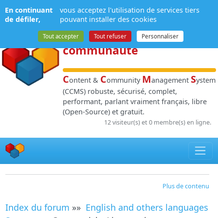
Panneau de gestion des cookies
En continuant
vous acceptez l'utilisation de services tiers
NPDS
:
Gestion de
de défiler,
pouvant installer des cookies
contenu
et de
Tout accepter
Tout refuser
Personnaliser
communauté
C
C
M
S
ontent &
ommunity
anagement
ystem
(CCMS) robuste, sécurisé, complet,
performant, parlant vraiment français, libre
(Open-Source) et gratuit.
12 visiteur(s) et 0 membre(s) en ligne.
Plus de contenu
Index du forum
»»
English and others languages