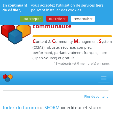
Panneau de gestion des cookies
En continuant
vous acceptez l'utilisation de services tiers
NPDS
:
Gestion de
de défiler,
pouvant installer des cookies
contenu
et de
Tout accepter
Tout refuser
Personnaliser
communauté
C
C
M
S
ontent &
ommunity
anagement
ystem
(CCMS) robuste, sécurisé, complet,
performant, parlant vraiment français, libre
(Open-Source) et gratuit.
18 visiteur(s) et 0 membre(s) en ligne.
Plus de contenu
Index du forum
»»
SFORM
»» editeur et sform