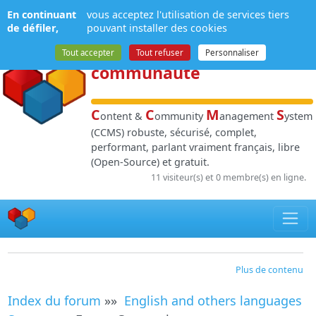
Panneau de gestion des cookies
En continuant
vous acceptez l'utilisation de services tiers
NPDS
:
Gestion de
de défiler,
pouvant installer des cookies
contenu
et de
Tout accepter
Tout refuser
Personnaliser
communauté
C
C
M
S
ontent &
ommunity
anagement
ystem
(CCMS) robuste, sécurisé, complet,
performant, parlant vraiment français, libre
(Open-Source) et gratuit.
11 visiteur(s) et 0 membre(s) en ligne.
Plus de contenu
Index du forum
»»
English and others languages