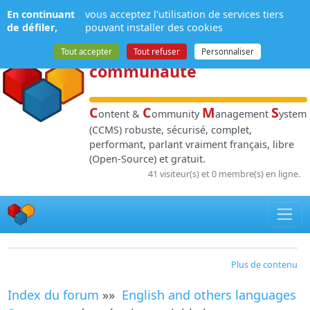
Panneau de gestion des cookies
En continuant
vous acceptez l'utilisation de services tiers
NPDS
:
Gestion de
de défiler,
pouvant installer des cookies
contenu
et de
Tout accepter
Tout refuser
Personnaliser
communauté
C
C
M
S
ontent &
ommunity
anagement
ystem
(CCMS) robuste, sécurisé, complet,
performant, parlant vraiment français, libre
(Open-Source) et gratuit.
41 visiteur(s) et 0 membre(s) en ligne.
Plus de contenu
Index du forum
»»
English and others languages