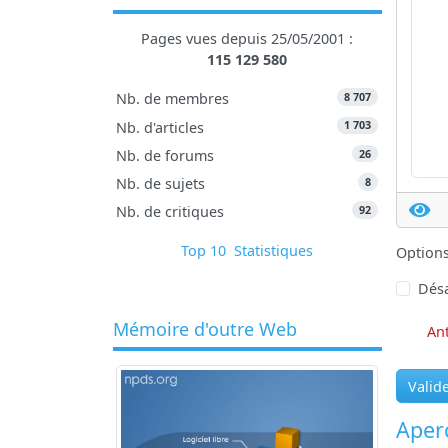
Pages vues depuis 25/05/2001 :
115 129 580
8 707
Nb. de membres
1 703
Nb. d'articles
26
Nb. de forums
8
Nb. de sujets
92
Nb. de critiques
Top 10
Statistiques
Option
Désa
Mémoire d'outre Web
An
Valid
Aperç