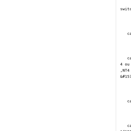
swit
case
case
4 ou
,NT4
&#15
case
case