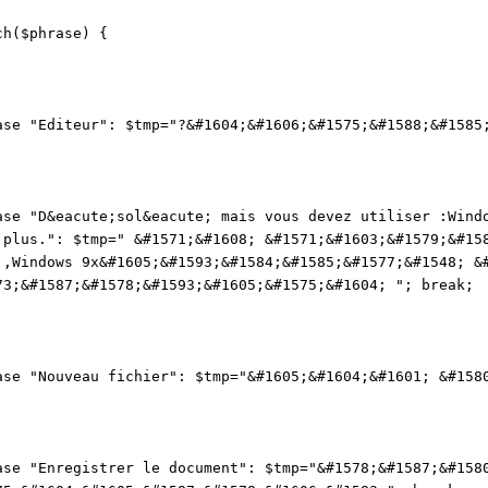
ch($phrase) {
 "Editeur": $tmp="?&#1604;&#1606;&#1575;&#1588;&#1585;
 "D&eacute;sol&eacute; mais vous devez utiliser :Windo
 plus.": $tmp=" &#1571;&#1608; &#1571;&#1603;&#1579;&#15
 ,Windows 9x&#1605;&#1593;&#1584;&#1585;&#1577;&#1548; &
73;&#1587;&#1578;&#1593;&#1605;&#1575;&#1604; "; break;
 "Nouveau fichier": $tmp="&#1605;&#1604;&#1601; &#1580
 "Enregistrer le document": $tmp="&#1578;&#1587;&#1580