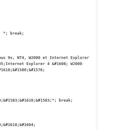
 "; break;
ws 9x, NT4, W2000 et Internet Explorer
85;Internet Explorer 4 &#1608; W2000
#1610;&#1580;&#1576;
;&#1583;&#1610;&#1583;"; break;
;&#1610;&#1604;