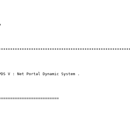
P
********************************************************
 NPDS V : Net Portal Dynamic Sys
 ========================
/* *