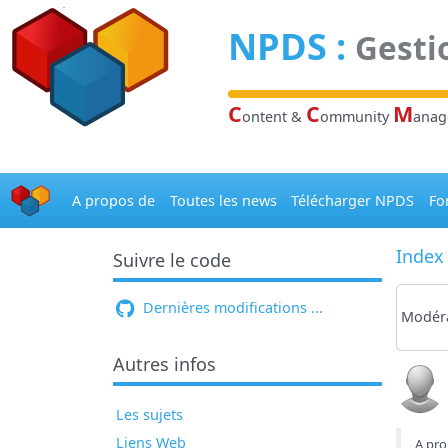
Panneau de gestion des cookies
NPDS
:
Gesti
C
C
M
ontent &
ommunity
ana
A propos de
Toutes les news
Télécharger NPDS
Fo
Index
Suivre le code
Dernières modifications ...
Modéra
Autres infos
Les sujets
Liens Web
A pro