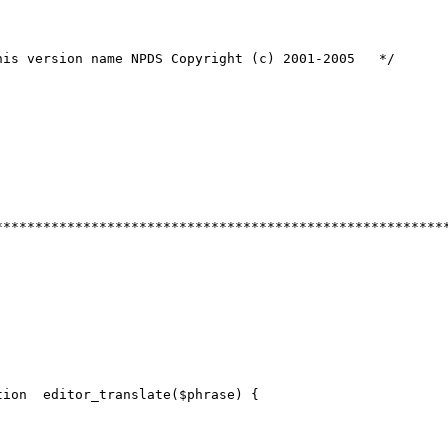
his version name NPDS Copyright (c) 2001-2005 */
/* *
********************************************************
tion editor_translate($phrase) {