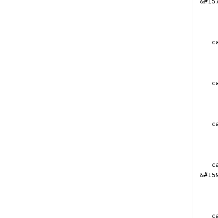
&#15
case
case
case
case
&#15
case