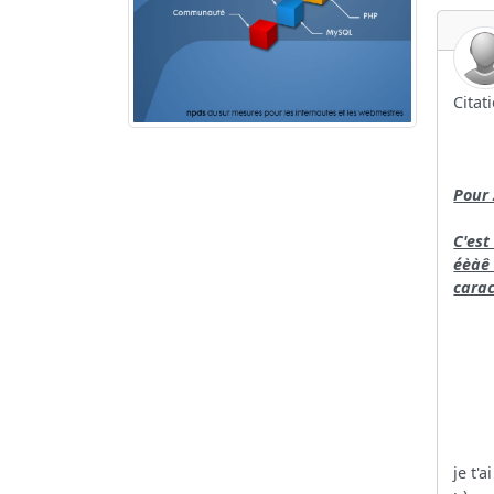
Citat
Pour 
C'est
éèàê 
carac
je t'