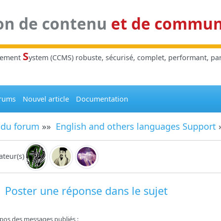
on de contenu
et de commu
S
gement
ystem (CCMS) robuste, sécurisé, complet, performant, parl
rums
Nouvel article
Documentation
 du forum
»»
English and others languages Support
»
teur(s)
Poster une réponse dans le sujet
pos des messages publiés :