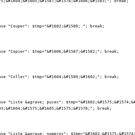
75;&#1604;&#1605;&#1587;&#1578;&#1606;&#1583;"; break;
 "Couper": $tmp="&#1602;&#1589; "; break;
 "Copier": $tmp="&#1606;&#1587;&#1582;"; break;
 "Coller": $tmp="&#1604;&#1589;&#1602;"; break;
 "Liste &agrave; puces": $tmp="&#1602;&#1575;&#1574;&#
93;&#1604;&#1575;&#1605;&#1575;&#1578;"; break;
 "Liste &agrave; numeros": $tmp="&#1602;&#1575;&#1574;