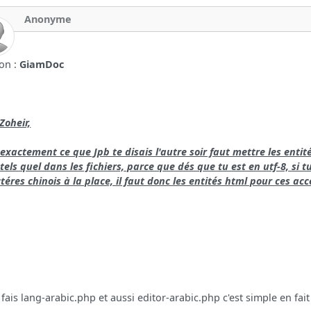
Anonyme
ion :
GiamDoc
Zoheir,
 exactement ce que Jpb te disais l'autre soir faut mettre les entité
tels quel dans les fichiers, parce que dés que tu est en utf-8, si 
téres chinois à la place, il faut donc les entités html pour ces acc
ai fais lang-arabic.php et aussi editor-arabic.php c'est simple en fait