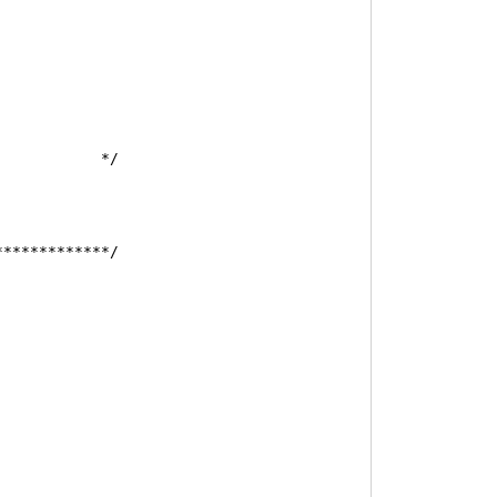
/
*************/