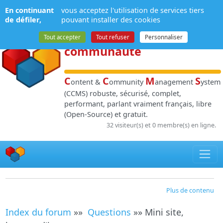
Panneau de gestion des cookies
En continuant
vous acceptez l'utilisation de services tiers
NPDS
:
Gestion de
de défiler,
pouvant installer des cookies
contenu
et de
Tout accepter
Tout refuser
Personnaliser
communauté
C
C
M
S
ontent &
ommunity
anagement
ystem
(CCMS) robuste, sécurisé, complet,
performant, parlant vraiment français, libre
(Open-Source) et gratuit.
32 visiteur(s) et 0 membre(s) en ligne.
Plus de contenu
Index du forum
»»
Questions
»» Mini site,