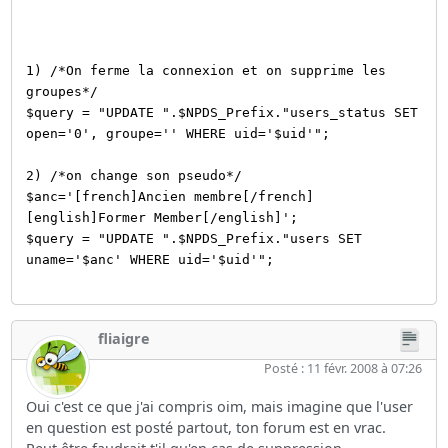
1) /*On ferme la connexion et on supprime les
groupes*/
$query = "UPDATE ".$NPDS_Prefix."users_status SET
open='0', groupe='' WHERE uid='$uid'";
2) /*on change son pseudo*/
$anc='[french]Ancien membre[/french]
[english]Former Member[/english]';
$query = "UPDATE ".$NPDS_Prefix."users SET
uname='$anc' WHERE uid='$uid'";
fliaigre
Posté : 11 févr. 2008 à 07:26
Oui c'est ce que j'ai compris oim, mais imagine que l'user
en question est posté partout, ton forum est en vrac.