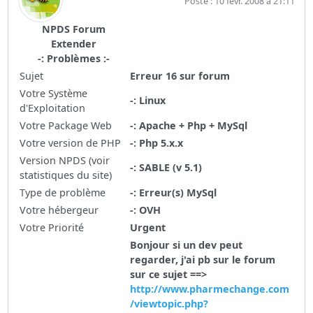
Posté : 10 févr. 2008 à 21:11
NPDS Forum
Extender
-: Problèmes :-
Sujet
Erreur 16 sur forum
Votre Système
-: Linux
d'Exploitation
Votre Package Web
-: Apache + Php + MySql
Votre version de PHP
-: Php 5.x.x
Version NPDS (voir
-: SABLE (v 5.1)
statistiques du site)
Type de problème
-: Erreur(s) MySql
Votre hébergeur
-: OVH
Votre Priorité
Urgent
Bonjour si un dev peut
regarder, j'ai pb sur le forum
sur ce sujet ==>
http://www.pharmechange.com
/viewtopic.php?