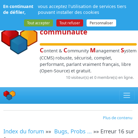
Panneau de gestion des cookies
En continuant
vous acceptez l'utilisation de services tiers
NPDS
:
Gestion de
de défiler,
pouvant installer des cookies
contenu
et de
Tout accepter
Tout refuser
Personnaliser
communauté
C
C
M
S
ontent &
ommunity
anagement
ystem
(CCMS) robuste, sécurisé, complet,
performant, parlant vraiment français, libre
(Open-Source) et gratuit.
10 visiteur(s) et 0 membre(s) en ligne.
Plus de contenu
Index du forum
»»
Bugs, Probs ...
»» Erreur 16 sur