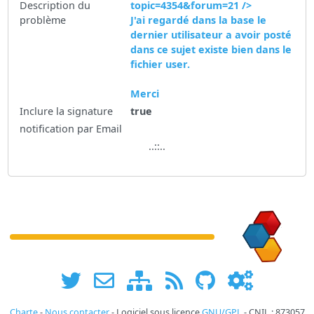
Description du
topic=4354&forum=21
/>
problème
J'ai regardé dans la base le
dernier utilisateur a avoir posté
dans ce sujet existe bien dans le
fichier user.
Merci
Inclure la signature
true
notification par Email
..::..
Charte
-
Nous contacter
- Logiciel sous licence
GNU/GPL
- CNIL : 873057