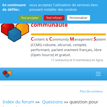
Panneau de gestion des cookies
En continuant
vous acceptez l'utilisation de services tiers
NPDS
:
Gestion de
de défiler,
pouvant installer des cookies
contenu
et de
Tout accepter
Tout refuser
Personnaliser
communauté
C
C
M
S
ontent &
ommunity
anagement
ystem
(CCMS) robuste, sécurisé, complet,
performant, parlant vraiment français, libre
(Open-Source) et gratuit.
17 visiteur(s) et 0 membre(s) en ligne.
Plus de contenu
Index du forum
»»
Questions
»» question pour