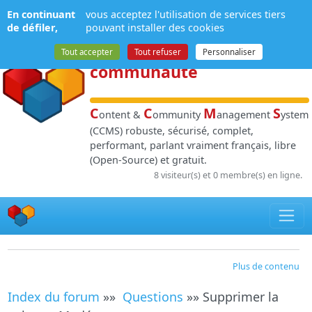
Panneau de gestion des cookies
En continuant
vous acceptez l'utilisation de services tiers
NPDS
:
Gestion de
de défiler,
pouvant installer des cookies
contenu
et de
Tout accepter
Tout refuser
Personnaliser
communauté
C
C
M
S
ontent &
ommunity
anagement
ystem
(CCMS) robuste, sécurisé, complet,
performant, parlant vraiment français, libre
(Open-Source) et gratuit.
8 visiteur(s) et 0 membre(s) en ligne.
Plus de contenu
Index du forum
»»
Questions
»» Supprimer la