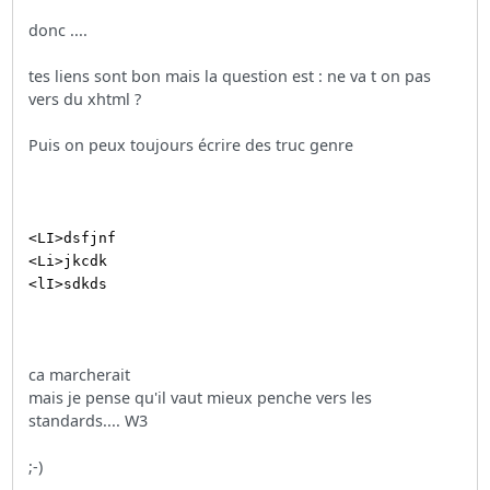
donc ....
tes liens sont bon mais la question est : ne va t on pas
vers du xhtml ?
Puis on peux toujours écrire des truc genre
<LI>dsfjnf
<Li>jkcdk
<lI>sdkds
ca marcherait
mais je pense qu'il vaut mieux penche vers les
standards.... W3
;-)