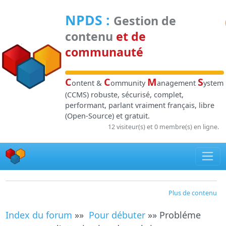
Panneau de gestion des cookies
NPDS
:
Gestion de
contenu
et de
communauté
C
C
M
S
ontent &
ommunity
anagement
ystem
(CCMS) robuste, sécurisé, complet,
performant, parlant vraiment français, libre
(Open-Source) et gratuit.
12 visiteur(s) et 0 membre(s) en ligne.
Plus de contenu
Index du forum
»»
Pour débuter
»» Probléme