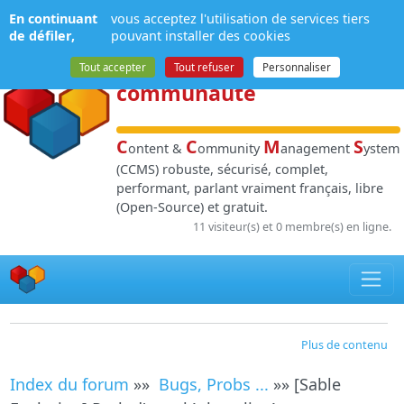
Panneau de gestion des cookies
En continuant
vous acceptez l'utilisation de services tiers
NPDS
:
Gestion de
de défiler,
pouvant installer des cookies
contenu
et de
Tout accepter
Tout refuser
Personnaliser
communauté
C
C
M
S
ontent &
ommunity
anagement
ystem
(CCMS) robuste, sécurisé, complet,
performant, parlant vraiment français, libre
(Open-Source) et gratuit.
11 visiteur(s) et 0 membre(s) en ligne.
Plus de contenu
Index du forum
»»
Bugs, Probs ...
»» [Sable