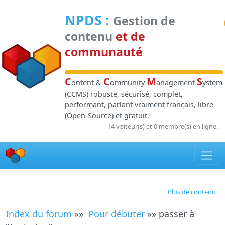
Panneau de gestion des cookies
NPDS
:
Gestion de
contenu
et de
communauté
C
C
M
S
ontent &
ommunity
anagement
ystem
(CCMS) robuste, sécurisé, complet,
performant, parlant vraiment français, libre
(Open-Source) et gratuit.
14 visiteur(s) et 0 membre(s) en ligne.
Plus de contenu
Index du forum
»»
Pour débuter
»» passer à