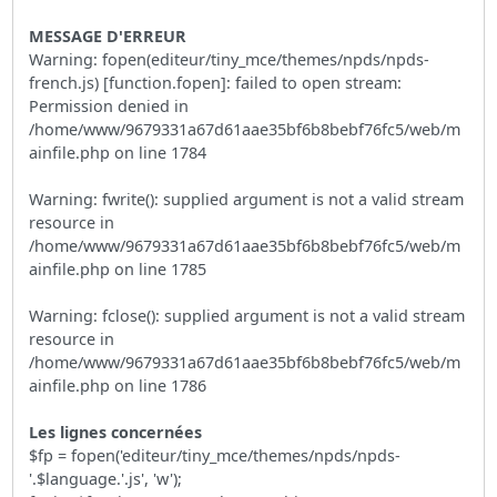
MESSAGE D'ERREUR
Warning: fopen(editeur/tiny_mce/themes/npds/npds-
french.js) [function.fopen]: failed to open stream:
Permission denied in
/home/www/9679331a67d61aae35bf6b8bebf76fc5/web/m
ainfile.php on line 1784
Warning: fwrite(): supplied argument is not a valid stream
resource in
/home/www/9679331a67d61aae35bf6b8bebf76fc5/web/m
ainfile.php on line 1785
Warning: fclose(): supplied argument is not a valid stream
resource in
/home/www/9679331a67d61aae35bf6b8bebf76fc5/web/m
ainfile.php on line 1786
Les lignes concernées
$fp = fopen('editeur/tiny_mce/themes/npds/npds-
'.$language.'.js', 'w');