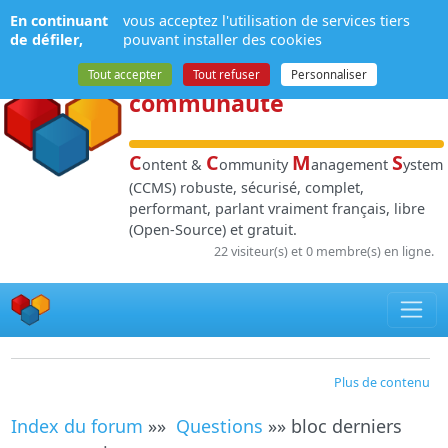
Panneau de gestion des cookies
En continuant
vous acceptez l'utilisation de services tiers
NPDS
:
Gestion de
de défiler,
pouvant installer des cookies
contenu
et de
Tout accepter
Tout refuser
Personnaliser
communauté
C
C
M
S
ontent &
ommunity
anagement
ystem
(CCMS) robuste, sécurisé, complet,
performant, parlant vraiment français, libre
(Open-Source) et gratuit.
22 visiteur(s) et 0 membre(s) en ligne.
Plus de contenu
Index du forum
»»
Questions
»» bloc derniers