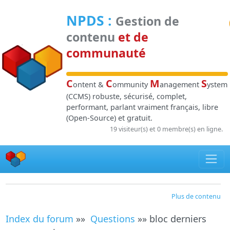
Panneau de gestion des cookies
NPDS
:
Gestion de
contenu
et de
communauté
C
C
M
S
ontent &
ommunity
anagement
ystem
(CCMS) robuste, sécurisé, complet,
performant, parlant vraiment français, libre
(Open-Source) et gratuit.
19 visiteur(s) et 0 membre(s) en ligne.
Plus de contenu
Index du forum
»»
Questions
»» bloc derniers