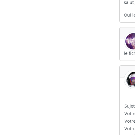
salut
Oui le
le fi
Sujet
Votr
Votr
Votr