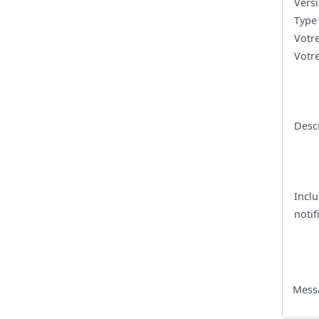
Versi
Type
Votr
Votre
Desc
Inclu
notif
Messa