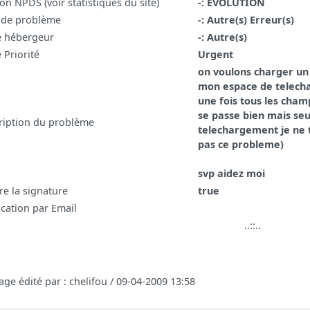
on NPDS (voir statistiques du site)
-: EVOLUTION
 de problème
-: Autre(s) Erreur(s)
e hébergeur
-: Autre(s)
 Priorité
Urgent
on voulons charger un 
mon espace de telecha
une fois tous les champ
se passe bien mais seu
ription du problème
telechargement je ne t
pas ce probleme)
svp aidez moi
re la signature
true
ication par Email
..::..
ge édité par : chelifou / 09-04-2009 13:58