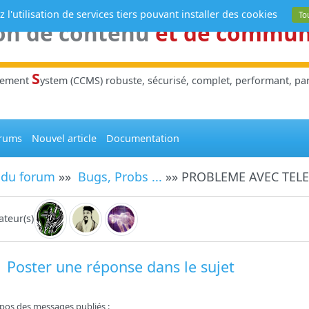
 l'utilisation de services tiers pouvant installer des cookies
To
on de contenu
et de commu
S
gement
ystem (CCMS) robuste, sécurisé, complet, performant, parl
rums
Nouvel article
Documentation
 du forum
»»
Bugs, Probs ...
»» PROBLEME AVEC TE
teur(s)
Poster une réponse dans le sujet
pos des messages publiés :