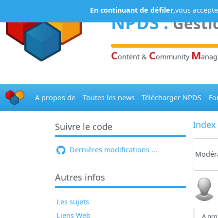
Panneau de gestion des cookies
En continuant de défiler,
vous acceptez
NPDS
:
Gesti
C
C
M
ontent &
ommunity
ana
A propos de
Toutes les news
Télécharger NPDS
Fo
Index
Suivre le code
Dernières modifications ...
Modéra
Autres infos
Les sujets
Liens Web
A pro