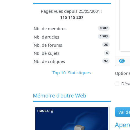
Pages vues depuis 25/05/2001 :
115 115 207
8 707
Nb. de membres
1 703
Nb. d'articles
26
Nb. de forums
8
Nb. de sujets
92
Nb. de critiques
Top 10
Statistiques
Option
Désa
Mémoire d'outre Web
Valid
Aperç