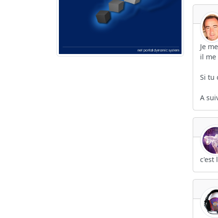
Je me
il me
Si tu
A sui
c'est