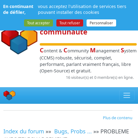
Panneau de gestion des cookies
En continuant
vous acceptez l'utilisation de services tiers
NPDS
:
Gestion de
de défiler,
pouvant installer des cookies
contenu
et de
Tout accepter
Tout refuser
Personnaliser
communauté
C
C
M
S
ontent &
ommunity
anagement
ystem
(CCMS) robuste, sécurisé, complet,
performant, parlant vraiment français, libre
(Open-Source) et gratuit.
16 visiteur(s) et 0 membre(s) en ligne.
Plus de contenu
Index du forum
»»
Bugs, Probs ...
»» PROBLEME