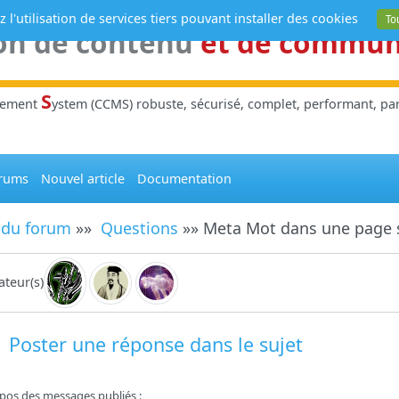
 l'utilisation de services tiers pouvant installer des cookies
To
on de contenu
et de commu
S
gement
ystem (CCMS) robuste, sécurisé, complet, performant, parl
rums
Nouvel article
Documentation
 du forum
»»
Questions
»» Meta Mot dans une page s
teur(s)
Poster une réponse dans le sujet
pos des messages publiés :