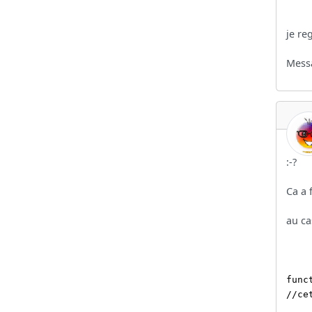
je re
Messa
:-?
Ca a 
au ca
func
//ce