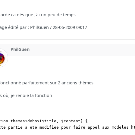
garde ca dès que j'ai un peu de temps
ge édité par : PhilGuen / 28-06-2009 09:17
PhilGuen
fonctionné parfaitement sur 2 anciens thèmes.
s où, je renoie la fonction
tion themesidebox($title, $content) {
tte partie a été modifiée pour faire appel aux modèles h