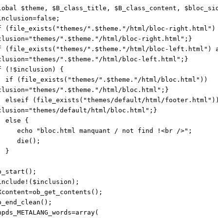
al $theme, $B_class_title, $B_class_content, $bloc_si
clusion=false;
file_exists("themes/".$theme."/html/bloc-right.html") 
clusion="themes/".$theme."/html/bloc-right.html";}
file_exists("themes/".$theme."/html/bloc-left.html") a
clusion="themes/".$theme."/html/bloc-left.html";}
(!$inclusion) {
file_exists("themes/".$theme."/html/bloc.html"))
clusion="themes/".$theme."/html/bloc.html";}
if (file_exists("themes/default/html/footer.html")
clusion="themes/default/html/bloc.html";}
se {
o "bloc.html manquant / not find !<br />";
ie();
}
start();
lude!($inclusion);
ntent=ob_get_contents();
end_clean();
s_METALANG_words=array(