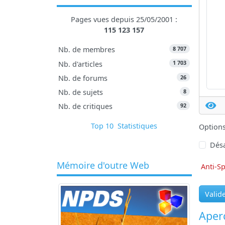
Pages vues depuis 25/05/2001 :
115 123 157
8 707
Nb. de membres
1 703
Nb. d'articles
26
Nb. de forums
8
Nb. de sujets
92
Nb. de critiques
Top 10
Statistiques
Option
Désa
Mémoire d'outre Web
Anti-S
Valid
Aperç