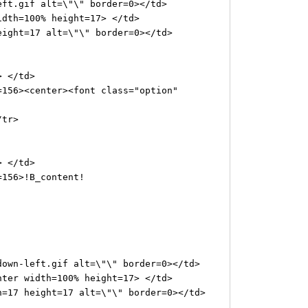
ft.gif alt=\"\" border=0></td>
dth=100% height=17> </td>
ight=17 alt=\"\" border=0></td>
 </td>
6><center><font class="option"
tr>
 </td>
56>!B_content!
n-left.gif alt=\"\" border=0></td>
r width=100% height=17> </td>
7 height=17 alt=\"\" border=0></td>