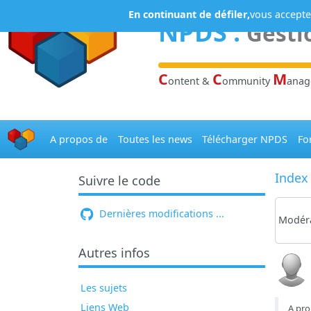
Panneau de gestion des cookies
En continuant de défiler,
vous acceptez
NPDS
:
Gesti
C
C
M
ontent &
ommunity
ana
A propos de
Toutes les news
Télécharger NPDS
Fo
Index
Suivre le code
Dernières modifications ...
Modéra
Autres infos
Les sujets
Liens Web
A pro