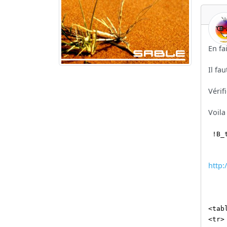
En fa
Il fau
Vérif
Voila
!B_
http:
<tab
<tr>