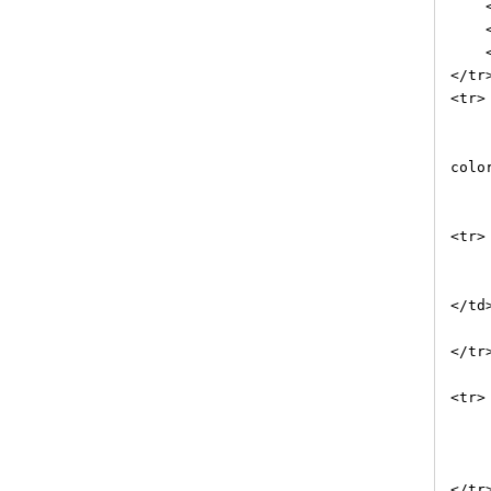
<td 
<td 
<td>
</tr
<tr>
<td 
<td 
colo
<td 
<tr>
<td 
<td 
</td
<td
</tr
<tr>
<td 
<td 
<td>
</tr