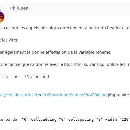
PhilGuen
it, ce sont les appels des blocs directement à partir du header et du
t les virer.
ier également la bonne affectation de la variable $theme.
 vite fait ce que ca donne avec le bloc.html suivant qui utilise les
tile! et !B_content!
//cyclos.descartes.free.fr/Download/ScreenShot004.jpg
(Kaput vite 
le border="0" cellpadding="0" cellspacing="0" width="220