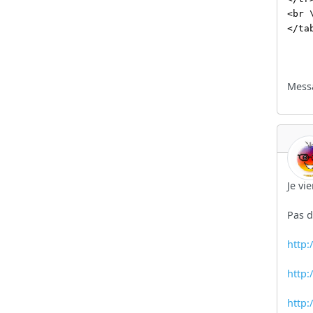
<br 
</ta
Messa
Je vi
Pas d
http:
http:
http: