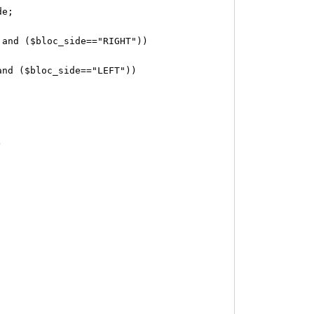
de;
and ($bloc_side=="RIGHT"))
nd ($bloc_side=="LEFT"))
)