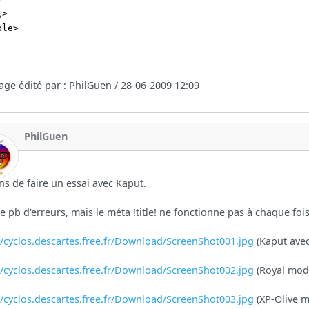
\>
ble>
ge édité par : PhilGuen / 28-06-2009 12:09
PhilGuen
ens de faire un essai avec Kaput.
e pb d'erreurs, mais le méta !title! ne fonctionne pas à chaque fois 
//cyclos.descartes.free.fr/Download/ScreenShot001.jpg
(Kaput avec
//cyclos.descartes.free.fr/Download/ScreenShot002.jpg
(Royal modi
//cyclos.descartes.free.fr/Download/ScreenShot003.jpg
(XP-Olive m