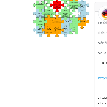
En fa
Il fau
Vérif
Voila
!B_
http:
<tab
<tr>