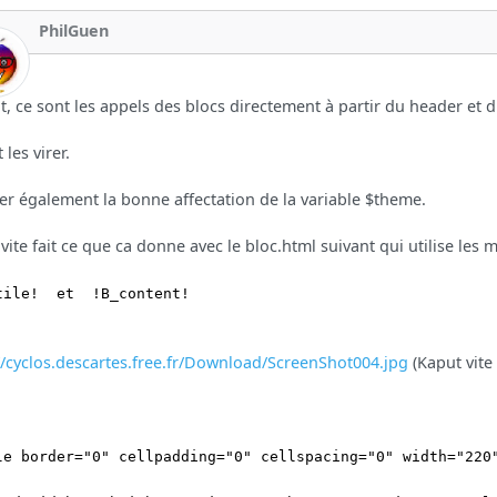
PhilGuen
it, ce sont les appels des blocs directement à partir du header et du
t les virer.
ier également la bonne affectation de la variable $theme.
 vite fait ce que ca donne avec le bloc.html suivant qui utilise les
tile! et !B_content!
//cyclos.descartes.free.fr/Download/ScreenShot004.jpg
(Kaput vite 
le border="0" cellpadding="0" cellspacing="0" width="220