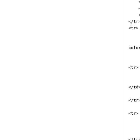
<td 
<td 
<td>
</tr
<tr>
<td 
<td 
colo
<td 
<tr>
<td 
<td 
</td
<td
</tr
<tr>
<td 
<td 
<td>
</tr