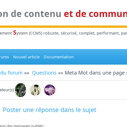
on de contenu
et de commu
S
gement
ystem (CCMS) robuste, sécurisé, complet, performant, parl
rums
Nouvel article
Documentation
 du forum
»»
Questions
»» Meta Mot dans une page s
teur(s)
Poster une réponse dans le sujet
pos des messages publiés :