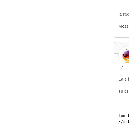
je re
Messa
:-?
Ca a 
au ca
func
//ce