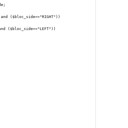
de;
and ($bloc_side=="RIGHT"))
nd ($bloc_side=="LEFT"))
)