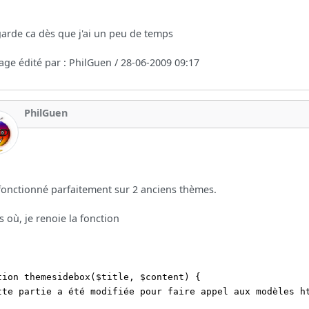
garde ca dès que j'ai un peu de temps
ge édité par : PhilGuen / 28-06-2009 09:17
PhilGuen
fonctionné parfaitement sur 2 anciens thèmes.
s où, je renoie la fonction
tion themesidebox($title, $content) {
tte partie a été modifiée pour faire appel aux modèles h