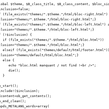
al $theme, $B_class_title, $B_class_content, $bloc_si
clusion=false;
file_exists("themes/".$theme."/html/bloc-right.html") 
clusion="themes/".$theme."/html/bloc-right.html";}
file_exists("themes/".$theme."/html/bloc-left.html") a
clusion="themes/".$theme."/html/bloc-left.html";}
(!$inclusion) {
file_exists("themes/".$theme."/html/bloc.html"))
clusion="themes/".$theme."/html/bloc.html";}
if (file_exists("themes/default/html/footer.html")
clusion="themes/default/html/bloc.html";}
se {
o "bloc.html manquant / not find !<br />";
ie();
}
start();
lude!($inclusion);
ntent=ob_get_contents();
end_clean();
s_METALANG_words=array(