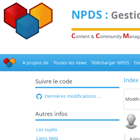
Panneau de gestion des cookies
NPDS
:
Gesti
C
C
M
ontent &
ommunity
ana
A propos de
Toutes les news
Télécharger NPDS
Fo
Index
Suivre le code
Dernières modifications ...
Modéra
Autres infos
Les sujets
Liens Web
A pro