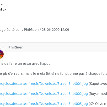
\>
ble>
ge édité par : PhilGuen / 28-06-2009 12:09
PhilGuen
ens de faire un essai avec Kaput.
e pb d'erreurs, mais le méta !title! ne fonctionne pas à chaque fois 
//cyclos.descartes.free.fr/Download/ScreenShot001.jpg
(Kaput avec
//cyclos.descartes.free.fr/Download/ScreenShot002.jpg
(Royal modi
//cyclos.descartes.free.fr/Download/ScreenShot003.jpg
(XP-Olive m