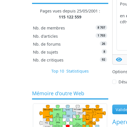
Pages vues depuis 25/05/2001 :
115 122 559
8 707
Nb. de membres
1 703
Nb. d'articles
26
Nb. de forums
8
Nb. de sujets
92
Nb. de critiques
Top 10
Statistiques
Option
Désa
Mémoire d'outre Web
Valid
Aperç