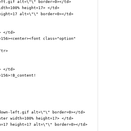
ft.gif alt=\"\" border=0></td>
dth=100% height=17> </td>
ight=17 alt=\"\" border=0></td>
 </td>
6><center><font class="option"
tr>
 </td>
56>!B_content!
n-left.gif alt=\"\" border=0></td>
r width=100% height=17> </td>
7 height=17 alt=\"\" border=0></td>