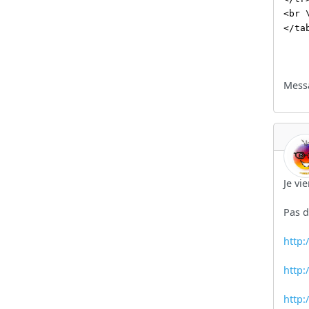
<br 
</ta
Messa
Je vi
Pas d
http:
http:
http: