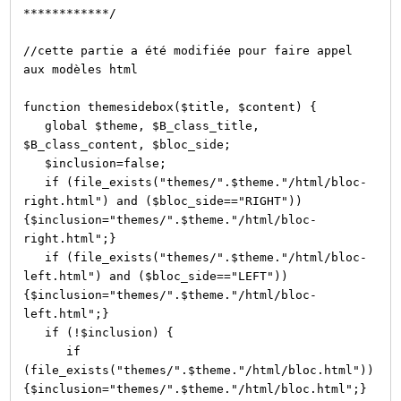
************/
//cette partie a été modifiée pour faire appel
aux modèles html
function themesidebox($title, $content) {
global $theme, $B_class_title,
$B_class_content, $bloc_side;
$inclusion=false;
if (file_exists("themes/".$theme."/html/bloc-
right.html") and ($bloc_side=="RIGHT"))
{$inclusion="themes/".$theme."/html/bloc-
right.html";}
if (file_exists("themes/".$theme."/html/bloc-
left.html") and ($bloc_side=="LEFT"))
{$inclusion="themes/".$theme."/html/bloc-
left.html";}
if (!$inclusion) {
if
(file_exists("themes/".$theme."/html/bloc.html"))
{$inclusion="themes/".$theme."/html/bloc.html";}