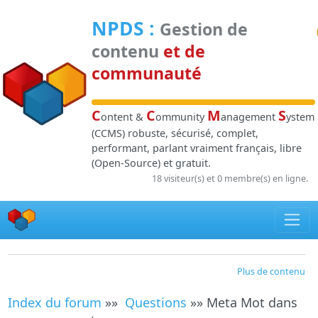
Panneau de gestion des cookies
NPDS
:
Gestion de
contenu
et de
communauté
C
C
M
S
ontent &
ommunity
anagement
ystem
(CCMS) robuste, sécurisé, complet,
performant, parlant vraiment français, libre
(Open-Source) et gratuit.
18 visiteur(s) et 0 membre(s) en ligne.
Plus de contenu
Index du forum
»»
Questions
»» Meta Mot dans