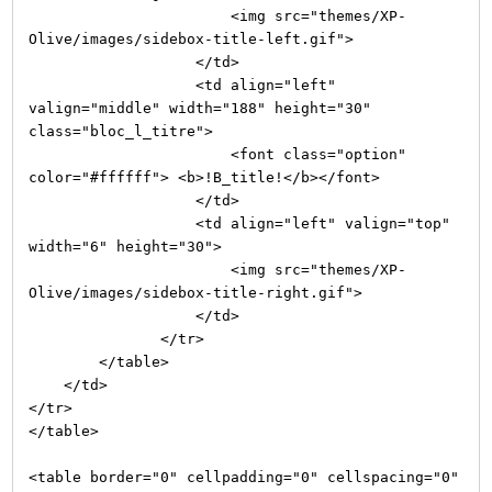
<img src="themes/XP-
Olive/images/sidebox-title-left.gif">
</td>
<td align="left"
valign="middle" width="188" height="30"
class="bloc_l_titre">
<font class="option"
color="#ffffff"> <b>!B_title!</b></font>
</td>
<td align="left" valign="top"
width="6" height="30">
<img src="themes/XP-
Olive/images/sidebox-title-right.gif">
</td>
</tr>
</table>
</td>
</tr>
</table>
<table border="0" cellpadding="0" cellspacing="0"