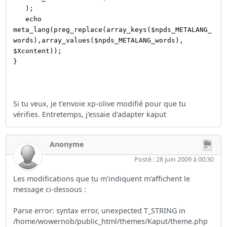
);
echo
meta_lang(preg_replace(array_keys($npds_METALANG_
words),array_values($npds_METALANG_words),
$Xcontent));
}
Si tu veux, je t'envoie xp-olive modifié pour que tu
vérifies. Entretemps, j'essaie d'adapter kaput
Anonyme
Posté : 28 juin 2009 à 00:30
Les modifications que tu m'indiquent m'affichent le
message ci-dessous :
Parse error: syntax error, unexpected T_STRING in
/home/wowernob/public_html/themes/Kaput/theme.php