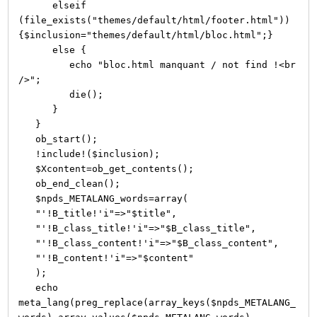
elseif
(file_exists("themes/default/html/footer.html"))
{$inclusion="themes/default/html/bloc.html";}
else {
echo "bloc.html manquant / not find !<br
/>";
die();
}
}
ob_start();
!include!($inclusion);
$Xcontent=ob_get_contents();
ob_end_clean();
$npds_METALANG_words=array(
"'!B_title!'i"=>"$title",
"'!B_class_title!'i"=>"$B_class_title",
"'!B_class_content!'i"=>"$B_class_content",
"'!B_content!'i"=>"$content"
);
echo
meta_lang(preg_replace(array_keys($npds_METALANG_