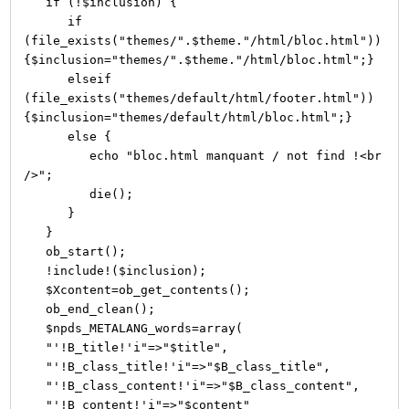
if (!$inclusion) {
if
(file_exists("themes/".$theme."/html/bloc.html"))
{$inclusion="themes/".$theme."/html/bloc.html";}
elseif
(file_exists("themes/default/html/footer.html"))
{$inclusion="themes/default/html/bloc.html";}
else {
echo "bloc.html manquant / not find !<br
/>";
die();
}
}
ob_start();
!include!($inclusion);
$Xcontent=ob_get_contents();
ob_end_clean();
$npds_METALANG_words=array(
"'!B_title!'i"=>"$title",
"'!B_class_title!'i"=>"$B_class_title",
"'!B_class_content!'i"=>"$B_class_content",
"'!B_content!'i"=>"$content"