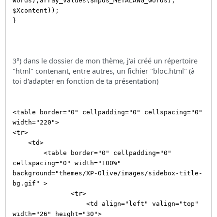
words),array_values($npds_METALANG_words),
$Xcontent));
}
3°) dans le dossier de mon thème, j'ai créé un répertoire
"html" contenant, entre autres, un fichier "bloc.html" (à
toi d'adapter en fonction de ta présentation)
<table border="0" cellpadding="0" cellspacing="0"
width="220">
<tr>
<td>
<table border="0" cellpadding="0"
cellspacing="0" width="100%"
background="themes/XP-Olive/images/sidebox-title-
bg.gif" >
<tr>
<td align="left" valign="top"
width="26" height="30">