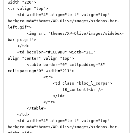
width="220">
<tr valign="top">
<td width="4" align="left" valign="top"
background="themes/XP-Olive/images/sidebox-bar-
left.gif">
<img src="themes/XP-Olive/images/sidebox-
bar-px.gif">
</td>
<td bgcolor="#ECE9D8" width="211"
align="center" valign="top">
<table border="0" cellpadding="3"
cellspacing="0" width="211">
<tr>
<td class="bloc_l_corps">
!B_content!<br />
</td>
</tr>
</table>
</td>
<td width="4" align="left" valign="top"
background="themes/XP-Olive/images/sidebox-bar-