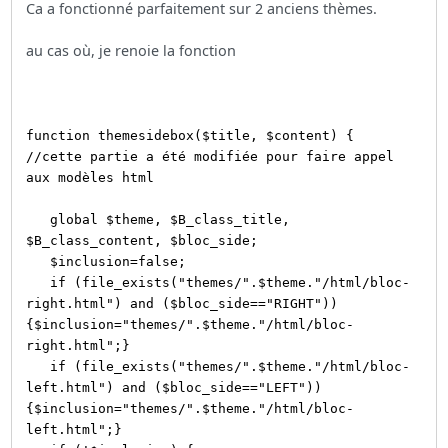
Ca a fonctionné parfaitement sur 2 anciens thèmes.
au cas où, je renoie la fonction
function themesidebox($title, $content) {
//cette partie a été modifiée pour faire appel
aux modèles html
global $theme, $B_class_title,
$B_class_content, $bloc_side;
$inclusion=false;
if (file_exists("themes/".$theme."/html/bloc-
right.html") and ($bloc_side=="RIGHT"))
{$inclusion="themes/".$theme."/html/bloc-
right.html";}
if (file_exists("themes/".$theme."/html/bloc-
left.html") and ($bloc_side=="LEFT"))
{$inclusion="themes/".$theme."/html/bloc-
left.html";}