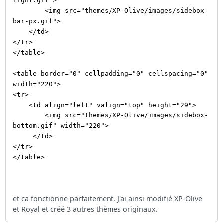
right.gif">
<img src="themes/XP-Olive/images/sidebox-
bar-px.gif">
</td>
</tr>
</table>
<table border="0" cellpadding="0" cellspacing="0"
width="220">
<tr>
<td align="left" valign="top" height="29">
<img src="themes/XP-Olive/images/sidebox-
bottom.gif" width="220">
</td>
</tr>
</table>
et ca fonctionne parfaitement. J'ai ainsi modifié XP-Olive
et Royal et créé 3 autres thèmes originaux.