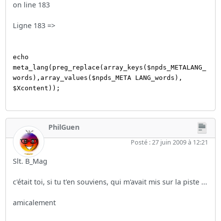
on line 183
Ligne 183 =>
echo
meta_lang(preg_replace(array_keys($npds_METALANG_
words),array_values($npds_META LANG_words),
$Xcontent));
PhilGuen
Posté : 27 juin 2009 à 12:21
Slt. B_Mag
c'était toi, si tu t'en souviens, qui m'avait mis sur la piste ...
amicalement