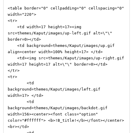
<table border="0" cellpadding="0" cellspacing="0"
width="220">
<tr>
<td width=17 height=17><img
src=themes/Kaput/images/up-left.gif alt=\"\"
border=0></td>
<td background=themes/Kaput/images/up.gif
align=center width=100% height=17> </td>
<td><img src=themes/Kaput/images/up-right.gif
width=17 height=17 alt=\"\" border=0></td>
</tr>
<tr>
<td
background=themes/Kaput/images/left.gif
width=17> </td>
<td
background=themes/Kaput/images/backdot.gif
width=156><center><font class="option"
color="#ffffff"> <b>!B_title!</b></font></center>
<br></td>
<td