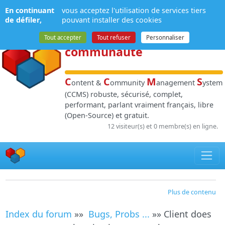
Panneau de gestion des cookies
En continuant
vous acceptez l'utilisation de services tiers
NPDS
:
Gestion de
de défiler,
pouvant installer des cookies
contenu
et de
Tout accepter
Tout refuser
Personnaliser
communauté
C
C
M
S
ontent &
ommunity
anagement
ystem
(CCMS) robuste, sécurisé, complet,
performant, parlant vraiment français, libre
(Open-Source) et gratuit.
12 visiteur(s) et 0 membre(s) en ligne.
Plus de contenu
Index du forum
»»
Bugs, Probs ...
»» Client does