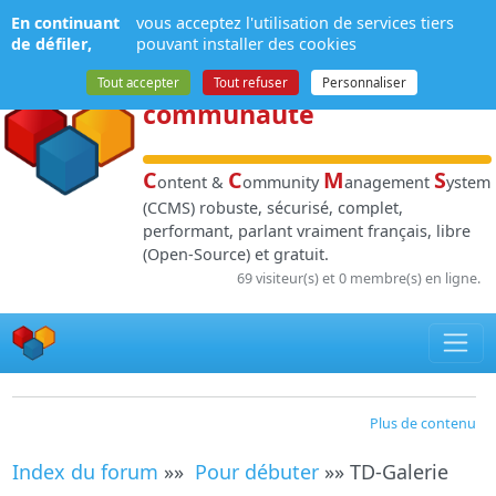
Panneau de gestion des cookies
En continuant
vous acceptez l'utilisation de services tiers
NPDS
:
Gestion de
de défiler,
pouvant installer des cookies
contenu
et de
Tout accepter
Tout refuser
Personnaliser
communauté
C
C
M
S
ontent &
ommunity
anagement
ystem
(CCMS) robuste, sécurisé, complet,
performant, parlant vraiment français, libre
(Open-Source) et gratuit.
69 visiteur(s) et 0 membre(s) en ligne.
Plus de contenu
Index du forum
»»
Pour débuter
»» TD-Galerie