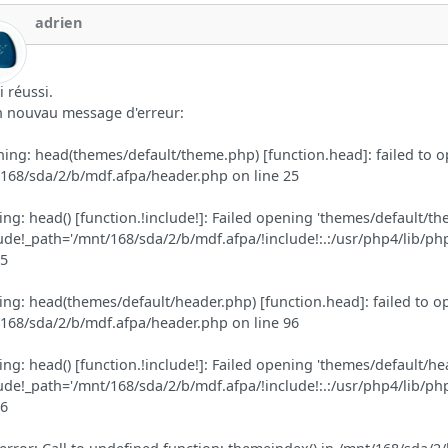
adrien
i réussi.
un nouvau message d'erreur:
ing: head(themes/default/theme.php) [function.head]: failed to op
168/sda/2/b/mdf.afpa/header.php on line 25
ng: head() [function.!include!]: Failed opening 'themes/default/th
lude!_path='/mnt/168/sda/2/b/mdf.afpa/!include!:.:/usr/php4/lib/p
25
ng: head(themes/default/header.php) [function.head]: failed to op
168/sda/2/b/mdf.afpa/header.php on line 96
ng: head() [function.!include!]: Failed opening 'themes/default/he
lude!_path='/mnt/168/sda/2/b/mdf.afpa/!include!:.:/usr/php4/lib/p
96