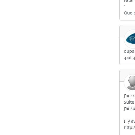
Fatal
"
Que p
oups 
:paf 
J'ai 
Suite
J'ai 
Il y 
http: