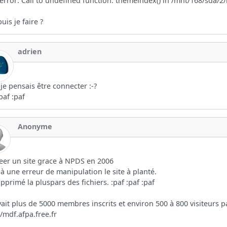
 error: Call to undefined function: themeindex() in /mnt/168/sda/
uis je faire ?
adrien
je pensais être connecter :-?
:paf :paf
Anonyme
creer un site grace à NPDS en 2006
 à une erreur de manipulation le site à planté.
supprimé la pluspars des fichiers. :paf :paf :paf
avait plus de 5000 membres inscrits et environ 500 à 800 visiteurs pa
//mdf.afpa.free.fr