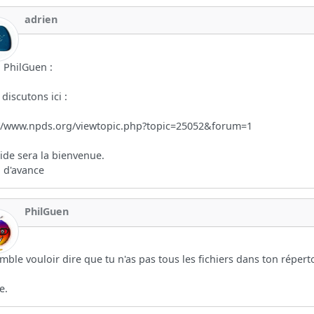
adrien
 PhilGuen :
discutons ici :
://www.npds.org/viewtopic.php?topic=25052&forum=1
ide sera la bienvenue.
 d'avance
PhilGuen
mble vouloir dire que tu n'as pas tous les fichiers dans ton répert
e.