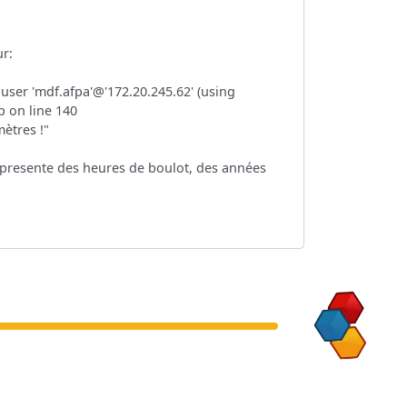
ur:
user 'mdf.afpa'@'172.20.245.62' (using
p on line 140
ètres !"
 represente des heures de boulot, des années