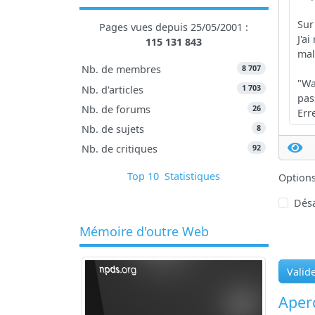
Pages vues depuis 25/05/2001 :
115 131 843
8 707
Nb. de membres
1 703
Nb. d'articles
26
Nb. de forums
8
Nb. de sujets
92
Nb. de critiques
Top 10
Statistiques
Option
Désa
Mémoire d'outre Web
Valid
Aperç