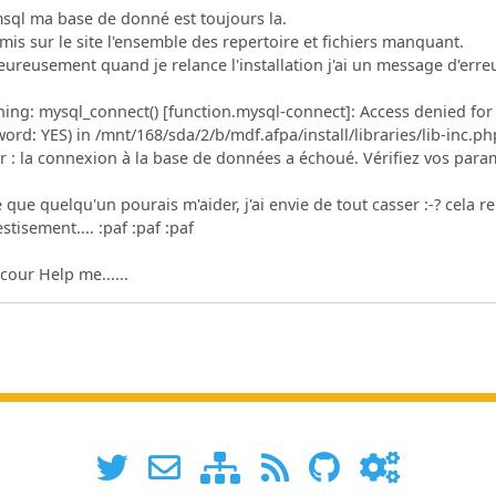
sql ma base de donné est toujours la.
remis sur le site l'ensemble des repertoire et fichiers manquant.
ureusement quand je relance l'installation j'ai un message d'erre
ing: mysql_connect() [function.mysql-connect]: Access denied for 
ord: YES) in /mnt/168/sda/2/b/mdf.afpa/install/libraries/lib-inc.ph
r : la connexion à la base de données a échoué. Vérifiez vos param
e que quelqu'un pourais m'aider, j'ai envie de tout casser :-? cela
estisement.... :paf :paf :paf
cour Help me......