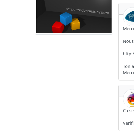
Merci
Nous 
http
Ton a
Merci
Ca se
Verifi