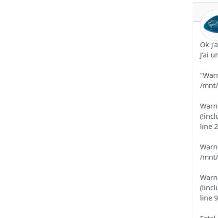
Ok j'a
J'ai 
"Warn
/mnt/
Warni
(!inc
line 
Warni
/mnt/
Warni
(!inc
line 