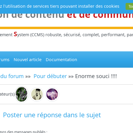
 l'utilisation de services tiers pouvant installer des cookies
To
on de contenu
et de commu
S
gement
ystem (CCMS) robuste, sécurisé, complet, performant, parl
rums
Nouvel article
Documentation
 du forum
»»
Pour débuter
»» Enorme souci !!!!
teur(s)
Poster une réponse dans le sujet
pos des messages publiés :