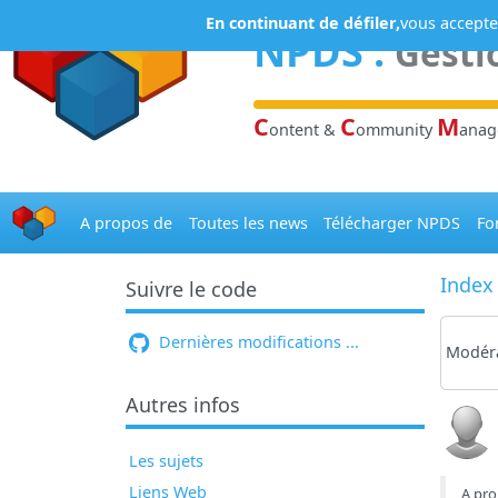
Panneau de gestion des cookies
En continuant de défiler,
vous acceptez
NPDS
:
Gesti
C
C
M
ontent &
ommunity
ana
A propos de
Toutes les news
Télécharger NPDS
Fo
Index
Suivre le code
Dernières modifications ...
Modéra
Autres infos
Les sujets
Liens Web
A pro