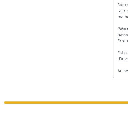
Sur m
J'ai 
malhe
"Warn
passw
Erreu
Est c
d'inv
Au se