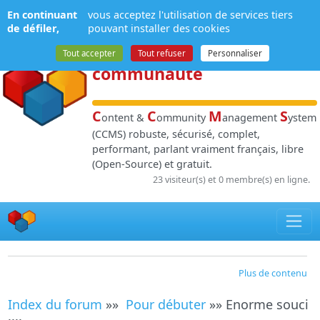
Panneau de gestion des cookies
En continuant
vous acceptez l'utilisation de services tiers
NPDS
:
Gestion de
de défiler,
pouvant installer des cookies
contenu
et de
Tout accepter
Tout refuser
Personnaliser
communauté
C
C
M
S
ontent &
ommunity
anagement
ystem
(CCMS) robuste, sécurisé, complet,
performant, parlant vraiment français, libre
(Open-Source) et gratuit.
23 visiteur(s) et 0 membre(s) en ligne.
Plus de contenu
Index du forum
»»
Pour débuter
»» Enorme souci