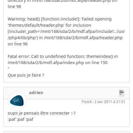
directory in /mnt/168/sda/2/b/mdf.afpa/header.php on
line 96
Warning: head() [function.!include!]: Failed opening
'themes/default/header.php' for inclusion
(!include!_path='/mnt/168/sda/2/b/mdf.afpa/!include!:.:/usr
/php4/lib/php') in /mnt/168/sda/2/b/mdf.afpa/header.php
on line 96
Fatal error: Call to undefined function: themeindex() in
/mnt/168/sda/2/b/mdf.afpa/index.php on line 150
"
Que puis je faire ?
adrien
Posté : 2 avr. 2011 à 21:51
oups je pensais être connecter :-?
:paf :paf :paf