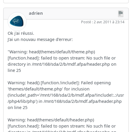
adrien
Posté : 2 avr. 2011 à 23:14
Ok j'ai réussi.
J'ai un nouvau message d'erreur:
"Warning: head(themes/default/theme.php)
[function.head]: failed to open stream: No such file or
directory in /mnt/168/sda/2/b/mdf.afpa/header.php on
line 25
Warning: head() [function.!include!]: Failed opening
'themes/default/theme.php' for inclusion
(!include!_path='/mnt/168/sda/2/b/mdf.afpa/!include!:.:/usr
/php4/lib/php') in /mnt/168/sda/2/b/mdf.afpa/header.php
on line 25
Warning: head(themes/default/header.php)
[function.head]: failed to open stream: No such file or